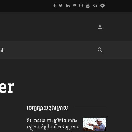
្ដ
លិខិតប្រិយមិត្ត៖ «អំពីទោសៈ»
er
ចេញផ្សាយចុងក្រោយ
ខឹម វាសនា ថា«ស្រីចរិតថោក»​
ស្លៀកពាក់ប្រពៃណី​«ដេញប្រុស»