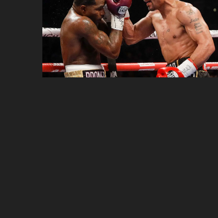
ប្រពៃណី​«ដេញប្រុស»
អឹមបាពេ ប្រកាសជាផ្លូវការ
ចាកចេញពីក្រុម ប៉ារីស
ថើបមាត់ ៖ ក្រុមកីឡាការិនី​
ផ្អាកលេង​​បើប្រធានសហព័ន្ធ​
មិនលាឈប់