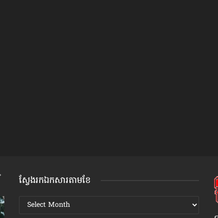
ស្វែងរកឯកសារតាមខែ
ស្វែងរក
ឯកសារ