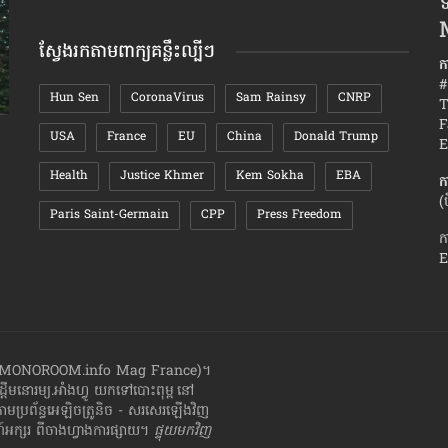
ទ
តាមខែ
ស្វែងរកតាមពាក្យគន្លឹះល្បីៗ
ក
#
Hun Sen
CoronaVirus
Sam Rainsy
CNRP
T
F
USA
France
EU
China
Donald Trump
បញ្ហា៨ចំណុច ​ដែល​កើត​ឡើង​ទូទៅ ក្នុង«​ជីវិត​
កត្តា​ដែលនា
E
អាពាហ៍ពិពាហ៍»
Health
Justice Khmer
Kem Sokha
EBA
ក
(
Paris Saint-Germain
CPP
Press Freedom
ក
E
ាំងហ្វូ (MONOROOM.info Mag France)។
ដ្ដី​​មនោរម្យ.អាំងហ្វូ យក​ទៅ​​បោះពុម្ព នៅ
តាមប្រព័ន្ធអេឡិចត្រូនិច - សរសេរ​ឡើង​វិញ
្សរ​ ពី​ចាងហ្វាង​ការ​ផ្សាយ​។
ផ្ទុយមកវិញ