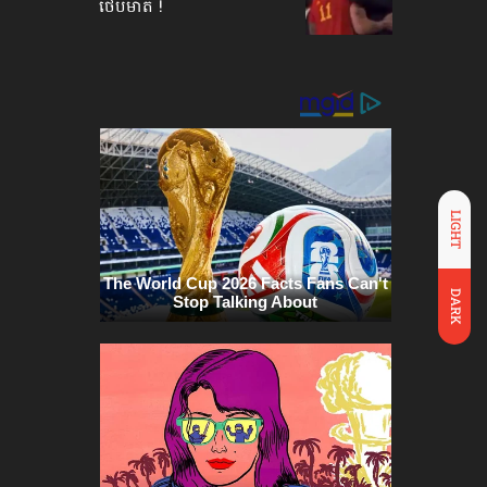
ថើបមាត់ !
LIGHT
DARK