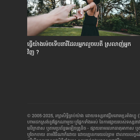
តីគេ
ធ្វើ​យ៉ាងម៉េច​ទើប​នារី​ដែល​អ្នក​លួចបេតី ស្រលាញ់​អ្នក
វិញ ?
© 2005-2025, រក្សាសិទ្ធិគ្រប់យ៉ាង ដោយទស្សនាវដ្ដី​មនោរម្យ.អ
ហាម​ដក​ស្រង់​នូវ​ផ្នែក​ណា​មួយ​ ឬ​ផ្នែក​ទាំង​អស់ ​នៃ​ការ​ផ្សាយ​របស់​ទស្សនាវ
លើក្រដាស ឬតាម​ប្រព័ន្ធ​អេឡិច​ត្រូនិច - ផ្សាយ​តាម​រលក​ធាតុអាកាស ឬ
ឬ​ចែក​ចាយ​ តាមវិធីណាក៏ដោយ ដោយ​គ្មាន​ការ​យល់ព្រម ជា​លាយ​លក្ខណ៍​អក