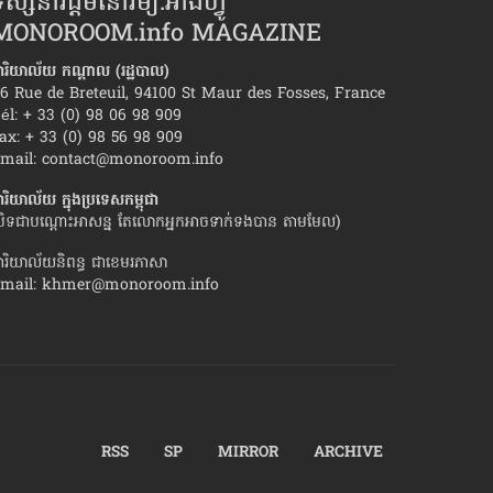
ស្សនាវដ្ដីមនោរម្យ.អាំងហ្វូ
MONOROOM.info MAGAZINE
ារិយាល័យ កណ្ដាល (រដ្ឋបាល)
6 Rue de Breteuil, 94100 St Maur des Fosses, France
él: + 33 (0) 98 06 98 909
ax: + 33 (0) 98 56 98 909
ំឱ្យ​មនុស្សស្រី​មួយចំនួន ទាក់ទង​ប្តីគេ
ធ្វើ​យ៉ាងម៉េច​ទើប​នារី​
mail:
contact@monoroom.info
វិញ ?
ារិយាល័យ ក្នុង​ប្រទេស​កម្ពុជា
បិទជាបណ្ដោះអាសន្ន តែលោកអ្នកអាចទាក់ទងបាន តាមមែល)
ារិយាល័យនិពន្ធ ជាខេមរភាសា
mail:
khmer@monoroom.info
RSS
SP
MIRROR
ARCHIVE