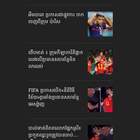
អឹមបាពេ ប្រកាសជាផ្លូវការ ចាក
ចេញពីក្រុម ប៉ារីស
ថើបមាត់ ៖ ក្រុមកីឡាការិនី​ផ្អាក
លេង​​បើប្រធានសហព័ន្ធ​មិន
លាឈប់
FIFA ប្រកាសបើក​«នីតិវិធី
វិន័យ»​ប្រឆាំងប្រធានសហព័ន្ធ​
អេស្ប៉ាញ
បាល់ទាត់​ពិភពលោក​ផ្នែកស្រី៖
ប្រកួតឈ្នះរួច​ត្រូវបានចាប់…