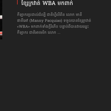
ខ្សែក្រវាត់ WBA មកពាក់
កីឡាករប្រដាល់ដ៏ល្បី ជាតិហ្វីលីពីន លោក មានី
ផាគីអៅ (Manny Pacquiao) ទទួលបានខ្សែក្រវាត់
«WBA» មកពាក់ទាំងក្ដីរំភើប បន្ទាប់ពីបានវាយឈ្នះ
កីឡាករ ជាតិអាមេរិក លោក ...