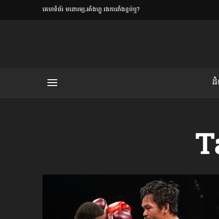
​គេហទំព័រ មនោរម្យ.អាំងហ្វូ រងការរាំងខ្ទប់ឬ?
ិយមិត្ត
ដ
យមិត្ត៖ «កាមតណ្ហា​
លិខិតប្រិយមិត្ត៖ «អំពីទោសៈ»
T
រថ្មីចុងក្រោយ
ខឹម វាសនា ថា«ស្រី
ចរិតថោក»​ស្លៀកពាក់