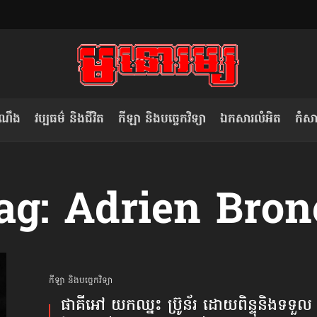
ំណឹង
វប្បធម៌ និងជីវិត
កីឡា និងបច្ចេកវិទ្យា
ឯកសារលំអិត
កំសាន
សម រង្ស៊ី៖ កម្ពុជាគួរមើលគំរូ​តាម​
លិខិតប្រិយមិត្ត៖ «កាមតណ្ហា​
ag: Adrien Bron
វៀតណាម ក្នុង​ការប្តូរ​មេដឹកនាំ របស់​
មនុស្ស»
ខ្លួន
កីឡា និងបច្ចេកវិទ្យា
ផាគីអៅ យកឈ្នះ ប្រ៊ូន័រ ដោយពិន្ទុនិង​ទទួល​