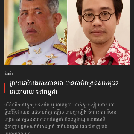
ដំណឹង
ព្រះរាជាថៃរងការចោទថា បាន​ចាប់​ពង្រត់​សកម្មជន​
នយោបាយ នៅ​កម្ពុជា
បើដំណឹង​នៅក្នុងប្រទេសថៃ ឬ នៅកម្ពុជា ហាក់ស្ងប់ស្ងៀមនោះ នៅ
ទ្វីបអ៊ឺរ៉ុបឯណេះ ព័ត៌មាន​ដ៏ភ្ញាក់ផ្អើល បានផ្ទុះ​ឡើង ចំពោះករណី​ចាប់
ពង្រត់ សកម្មជននយោបាយ​ថៃម្នាក់ ពីដងផ្លូវ​កណ្ដាលរាជធានី
ភ្នំពេញ។ អ្នកសារព័ត៌មានម្នាក់ ជាតិអង់គ្លេស ដែលជំនាញខាង