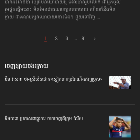
បានអះអាងថា រប្បធម៌​នយោបាយ​ថ្មី ដែលមានរូបលោក ជាអ្នកចូល
រួម​ផ្ដួចផ្ដើមនោះ មិនមែនជា​គណបក្ស​នយោបាយ ហើយក៏នឹងមិន
ក្លាយ ជាគណបក្សនយោបាយ​នោះដែរ។ ផ្ទុយទៅវិញ ...
Posts
1
2
3
...
81
navigation
ចេញផ្សាយចុងក្រោយ
ខឹម វាសនា ថា«ស្រីចរិតថោក»​ស្លៀកពាក់ប្រពៃណី​«ដេញប្រុស»
អឹមបាពេ ប្រកាសជាផ្លូវការ ចាកចេញពីក្រុម ប៉ារីស