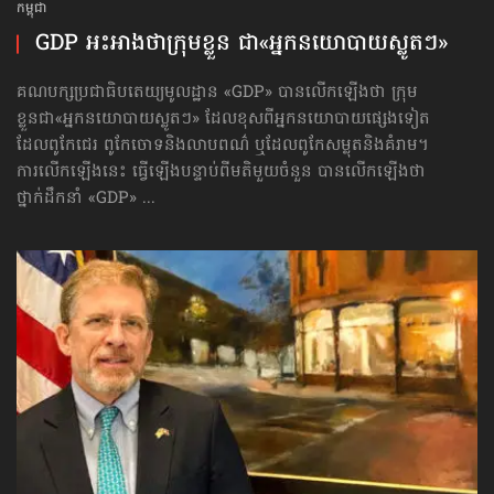
កម្ពុជា
GDP អះអាងថា​ក្រុមខ្លួន ជា«អ្នកនយោបាយ​ស្លូតៗ»
គណបក្សប្រជាធិបតេយ្យមូលដ្ឋាន «GDP» បានលើកឡើងថា ក្រុម
ខ្លួនជា«អ្នកនយោបាយ​ស្លូតៗ» ដែលខុសពីអ្នកនយោបាយផ្សេងទៀត
ដែលពូកែជេរ ពូកែចោទនិងលាបពណ៌ ឬដែលពូកែសម្លុតនិងគំរាម។
ការលើកឡើងនេះ ធ្វើឡើងបន្ទាប់ពីមតិមួយចំនួន បានលើកឡើងថា
ថ្នាក់ដឹកនាំ «GDP» ...