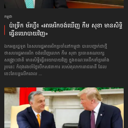
កម្ពុជា
ប៉ាទ្រីក ម័រហ្វី៖ «អាមេរិក​ចង់​ឃើញ​ កឹម សុខា មានសិទ្ធិ​
ធ្វើ​នយោបាយវិញ»
ឯកអគ្គរដ្ឋទូត នៃសហរដ្ឋអាមេរិកប្រចាំនៅកម្ពុជា បានបញ្ជាក់ជាថ្មី
ថាសហរដ្ឋអាមេរិក ចង់ឃើញលោក កឹម សុខា ប្រធាន​គណបក្ស​
សង្គ្រោះជាតិ មានសិទ្ធិ​ធ្វើ​នយោបាយវិញ ក្នុងខណៈមេដឹកនាំប្រឆាំង
រូបនេះ កំពុងរងចាំ​ថ្ងៃបើក​សវនាការ របស់តុលាការរាជធានី ដែល
ចេះតែបន្តលើកពេល ...