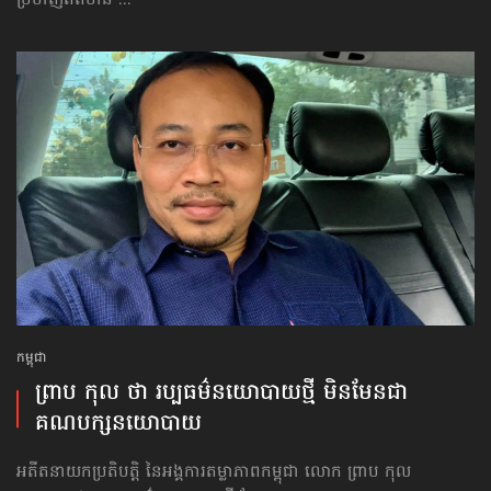
ប្រមាញ់ព័ត៌មាន ...
កម្ពុជា
ព្រាប កុល ថា រប្បធម៌​នយោបាយ​ថ្មី មិនមែន​ជា​
គណបក្ស​នយោបាយ
អតីតនាយកប្រតិបត្តិ នៃអង្គការតម្លាភាពកម្ពុជា លោក ព្រាប កុល