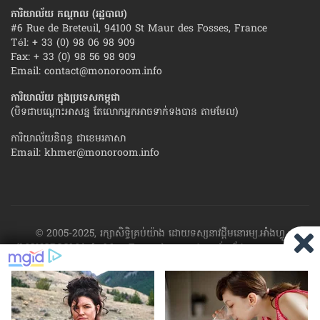
ការិយាល័យ កណ្ដាល (រដ្ឋបាល)
#6 Rue de Breteuil, 94100 St Maur des Fosses, France
Tél: + 33 (0) 98 06 98 909
Fax: + 33 (0) 98 56 98 909
Email:
contact@monoroom.info
ការិយាល័យ ក្នុង​ប្រទេស​កម្ពុជា
(បិទជាបណ្ដោះអាសន្ន តែលោកអ្នកអាចទាក់ទងបាន តាមមែល)
ការិយាល័យនិពន្ធ ជាខេមរភាសា
Email:
khmer@monoroom.info
© 2005-2025, រក្សាសិទ្ធិគ្រប់យ៉ាង ដោយទស្សនាវដ្ដី​មនោរម្យ.អាំងហ្វូ
(MONOROOM.info Mag France)។ ហាម​ដក​ស្រង់​នូវ​ផ្នែក​ណា​មួយ​ ឬ​ផ្នែក​
ទាំង​អស់ ​នៃ​ការ​ផ្សាយ​របស់​ទស្សនាវដ្ដី​​មនោរម្យ.អាំងហ្វូ យក​ទៅ​​បោះពុម្ព នៅ
លើក្រដាស ឬតាម​ប្រព័ន្ធ​អេឡិច​ត្រូនិច - ផ្សាយ​តាម​រលក​ធាតុអាកាស ឬតាមប្រព័ន្ធ
អេឡិចត្រូនិច - សរសេរ​ឡើង​វិញ ឬ​ចែក​ចាយ​ តាមវិធីណាក៏ដោយ ដោយ​គ្មាន​ការ​
យល់ព្រម ជា​លាយ​លក្ខណ៍​អក្សរ​ ពី​ចាងហ្វាង​ការ​ផ្សាយ​។
ផ្ទុយមកវិញ ដើម្បី​ទទួល​
បាននូវសិទ្ធិ​ទាំងនេះ សូម​ទាក់​ទង​មក​ទស្សនាវដ្ដី។