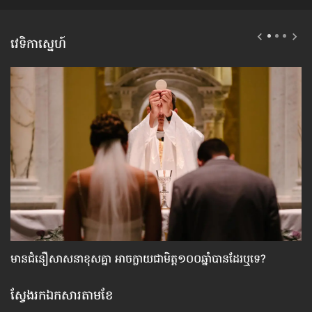
វេទិកាស្នេហ៍
មាន​ជំនឿ​សាសនា​ខុស​គ្នា អាច​ក្លាយ​ជា​មិត្ត១០០ឆ្នាំ​បាន​ដែរ​ឬទេ?
វិ
ស្វែងរកឯកសារតាមខែ