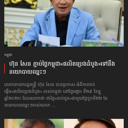
កម្ពុជា
ហ៊ុន សែន ភ្ជាប់ថ្ងៃកម្ពុជា​«ផលិតប្រេងដំបូង»​ទៅនឹង
នយោបាយឈ្នះៗ
លោកនាយករដ្ឋមន្ត្រី ហ៊ុន សែន បានប្រកាស អំពីការចាប់
ផ្ដើម«ផលិតប្រេងដំបូង» របស់កម្ពុជា នៅថ្ងៃអង្គារ ទី២៩ ខែធ្នូ
ឆ្នាំ២០២០ ដែលលោកថា ជាថ្ងៃ«គាប់ជួន»ជាមួយថ្ងៃខួបទី២២ នៃ
នយោបាយឈ្នះៗរបស់លោក ...