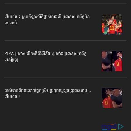
ថើបមាត់ ៖ ក្រុមកីឡាការិនី​ផ្អាកលេង​​បើប្រធានសហព័ន្ធ​មិន
លាឈប់
FIFA ប្រកាសបើក​«នីតិវិធីវិន័យ»​ប្រឆាំងប្រធានសហព័ន្ធ​
អេស្ប៉ាញ
បាល់ទាត់​ពិភពលោក​ផ្នែកស្រី៖ ប្រកួតឈ្នះរួច​ត្រូវបានចាប់…
ថើបមាត់ !