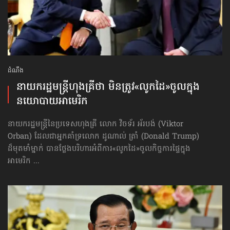
ដំណឹង
នាយករដ្ឋមន្ត្រីហុងគ្រីថា មិនត្រូវ​«លូកដៃ»​ចូលក្នុង
នយោបាយ​អាមេរិក
នាយករដ្ឋមន្ត្រីនៃប្រទេសហុងគ្រី លោក វិចទ័រ អ័របង់ (Viktor
Orban) ដែលជាអ្នកគាំទ្រលោក ដូណាល់ ត្រាំ (Donald Trump)
ដ៏មុតមាំម្នាក់ បានថ្លែងបរិហារ​​អំពីការ​​«លូកដៃ»​ចូលកិច្ចការផ្ទៃក្នុង
អាមេរិក ...