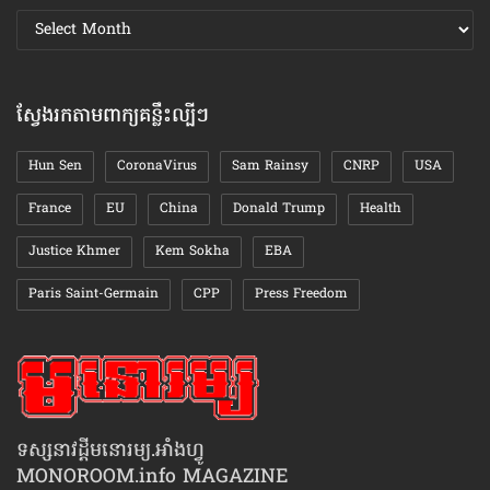
ស្វែងរក
ឯកសារ
តាមខែ
ស្វែងរកតាមពាក្យគន្លឹះល្បីៗ
Hun Sen
CoronaVirus
Sam Rainsy
CNRP
USA
France
EU
China
Donald Trump
Health
Justice Khmer
Kem Sokha
EBA
Paris Saint-Germain
CPP
Press Freedom
ទស្សនាវដ្ដីមនោរម្យ.អាំងហ្វូ
MONOROOM.info MAGAZINE